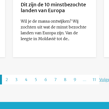
Dit zijn de 10 minstbezochte
landen van Europa
Wil je de massa ontwijken? Wij
zochten uit wat de minst bezochte
landen van Europa zijn. Van de
leegte in Moldavië tot de...
2
3
4
5
6
7
8
9
…
11
Volg