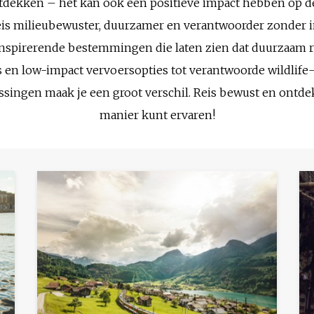
tdekken – het kan ook een positieve impact hebben op de
eis milieubewuster, duurzamer en verantwoorder zonder i
inspirerende bestemmingen die laten zien dat duurzaam re
en low-impact vervoersopties tot verantwoorde wildlife-e
ssingen maak je een groot verschil. Reis bewust en ontde
manier kunt ervaren!