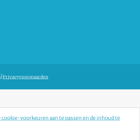
n
Privacyvoorwaarden
w cookie-voorkeuren aan te passen en de inhoud te