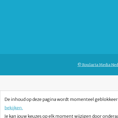
© Roularta Media Ned
De inhoud op deze pagina wordt momenteel geblokkeer
bekijken.
Je kan jouw keuzes op elk moment wijzigen door onderaa