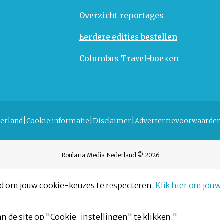
Overzicht reportages
Eerdere edities bestellen
Columbus Travel-boeken
erland
Cookie informatie
Disclaimer
Advertentievoorwaarde
Roularta Media Nederland © 2026
d om jouw cookie-keuzes te respecteren.
Klik hier om jou
n de site op "Cookie-instellingen" te klikken."