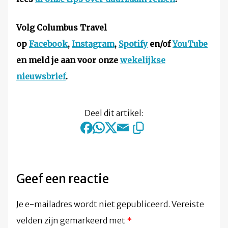
Volg Columbus Travel
op
Facebook
,
Instagram
,
Spotify
en/of
YouTube
en meld je aan voor onze
wekelijkse
nieuwsbrief
.
Deel dit artikel:
Geef een reactie
Je e-mailadres wordt niet gepubliceerd.
Vereiste
velden zijn gemarkeerd met
*