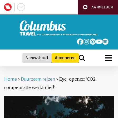
AANMELDEN
Nieuwsbrief
Abonneren
Home
›
Duurzaam reizen
›
Eye-opener: ‘CO2-
compensatie werkt niet!’