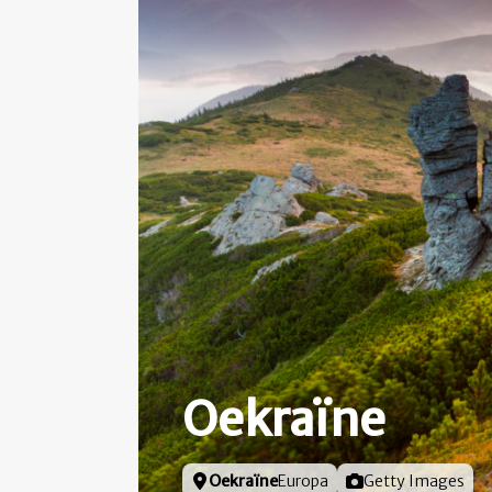
Oekraïne
Locatie
Oekraïne
Europa
Foto door
Getty Images