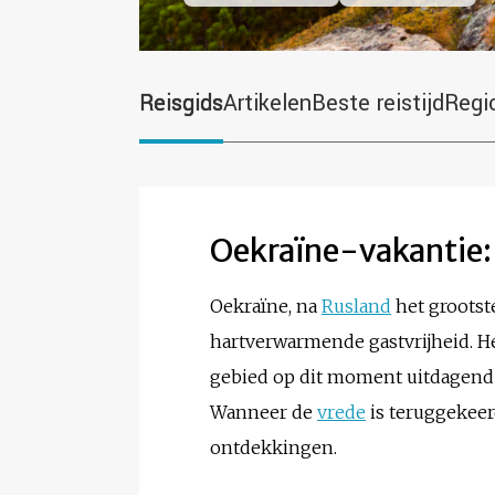
Reisgids
Artikelen
Beste reistijd
Regi
Oekraïne-vakantie: j
Oekraïne, na
Rusland
het grootst
hartverwarmende gastvrijheid. H
gebied op dit moment uitdagend 
Wanneer de
vrede
is teruggekeer
ontdekkingen.