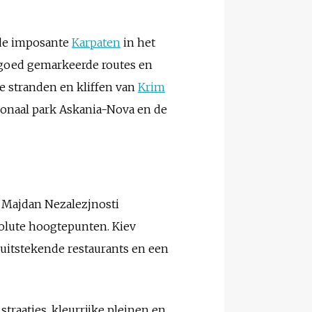
 de imposante
Karpaten
in het
 goed gemarkeerde routes en
de stranden en kliffen van
Krim
ionaal park Askania-Nova en de
t Majdan Nezalezjnosti
solute hoogtepunten. Kiev
uitstekende restaurants en een
straatjes, kleurrijke pleinen en