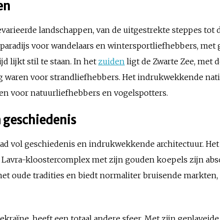
en
evarieerde landschappen, van de uitgestrekte steppes tot
 paradijs voor wandelaars en wintersportliefhebbers, met
 lijkt stil te staan. In het
zuiden
ligt de Zwarte Zee, met 
g waren voor strandliefhebbers. Het indrukwekkende nat
en voor natuurliefhebbers en vogelspotters.
n geschiedenis
stad vol geschiedenis en indrukwekkende architectuur. He
t Lavra-kloostercomplex met zijn gouden koepels zijn ab
t oude tradities en biedt normaliter bruisende markten, 
kraïne, heeft een totaal andere sfeer. Met zijn geplaveide 