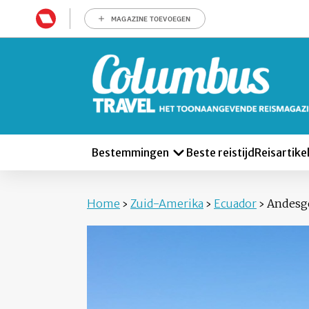
MAGAZINE TOEVOEGEN
Bestemmingen
Beste reistijd
Reisartike
Home
›
Zuid-Amerika
›
Ecuador
›
Andesg