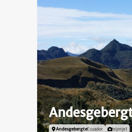
Andesgeberg
Locatie
Andesgebergte
Ecuador
Foto door
trijntje1