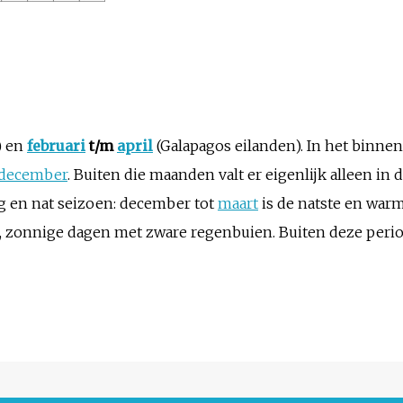
) en
februari
t/m
april
(Galapagos eilanden)
. In het binne
december
. Buiten die maanden valt er eigenlijk alleen i
og en nat seizoen: december tot
maart
is de natste en war
, zonnige dagen met zware regenbuien. Buiten deze period