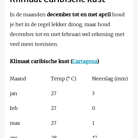
In de maanden
december tot en met april
houd
je het in de regel lekker droog, maar houd
december tot en met februari wel rekening met
veel meer toeristen.
Klimaat caribische kust (
Cartagena
)
Maand
Temp (° C)
Neerslag (mm)
jan
27
3
feb
27
0
maa
27
1
apr
28
17