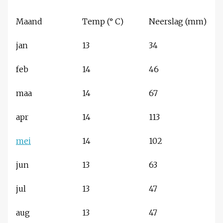
Maand
Temp (° C)
Neerslag (mm)
jan
13
34
feb
14
46
maa
14
67
apr
14
113
mei
14
102
jun
13
63
jul
13
47
aug
13
47