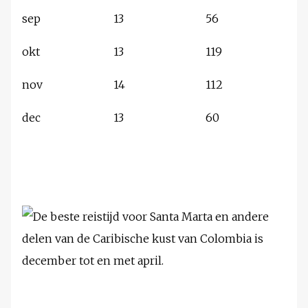
sep
13
56
okt
13
119
nov
14
112
dec
13
60