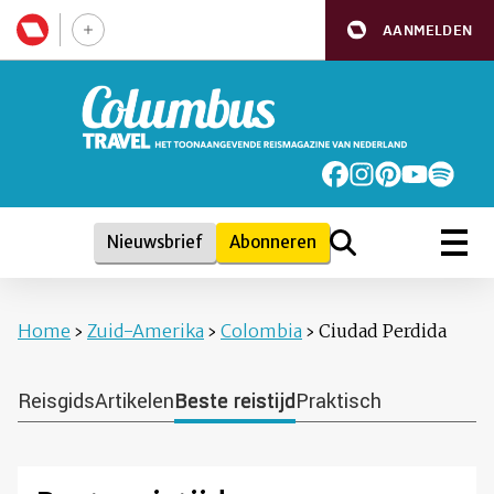
AANMELDEN
Nieuwsbrief
Abonneren
Home
›
Zuid-Amerika
›
Colombia
›
Ciudad Perdida
Reisgids
Artikelen
Beste reistijd
Praktisch