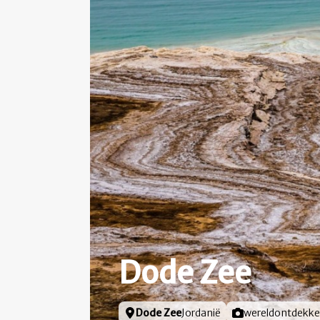
Dode Zee
Locatie
Dode Zee
Jordanië
Foto door
wereldontdekke