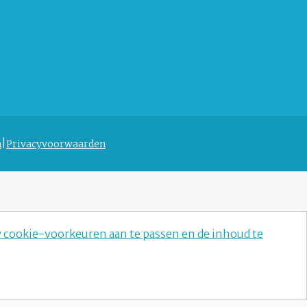
n
Privacyvoorwaarden
w cookie-voorkeuren aan te passen en de inhoud te