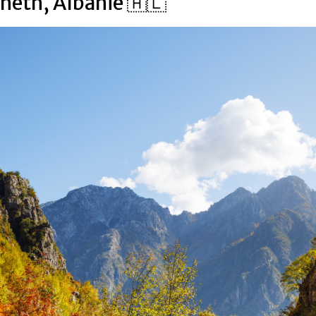
heth, Albanië 🇦🇱