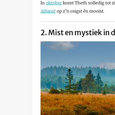
In
oktober
komt Theth volledig tot zij
Albanië
op z’n ruigst én mooist.
2. Mist en mystiek in 