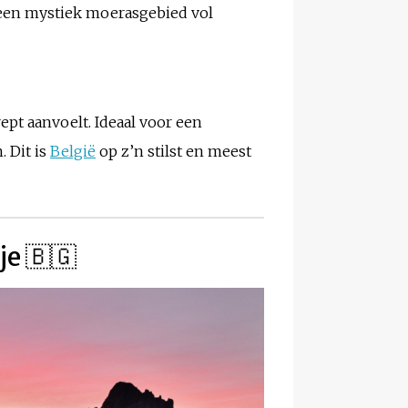
u een mystiek moerasgebied vol
pt aanvoelt. Ideaal voor een
. Dit is
België
op z’n stilst en meest
je 🇧🇬