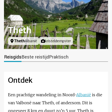
Theth
Locatie
Theth
Albanië
Foto door
kristeldempster
Reisgids
Beste reistijd
Praktisch
Ontdek
Een prachtige wandeling in Noord-
Albanië
is die
van Valbonë naar Theth, of andersom. Dit is
ongeveer 8 km en duurt zo’n 5 uur. Theth is