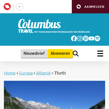
AANMELDEN
Nieuwsbrief
Abonneren
Home
›
Europa
›
Albanië
›
Theth