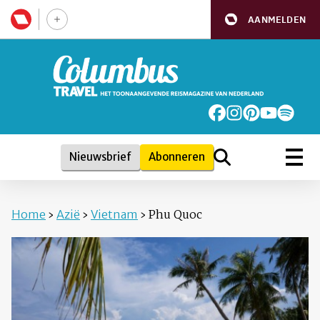
AANMELDEN
Nieuwsbrief
Abonneren
Home
›
Azië
›
Vietnam
›
Phu Quoc