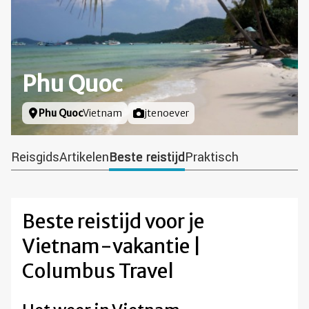
Phu Quoc
Locatie
Phu Quoc
Vietnam
Foto door
jtenoever
Reisgids
Artikelen
Beste reistijd
Praktisch
Beste reistijd voor je
Vietnam-vakantie |
Columbus Travel