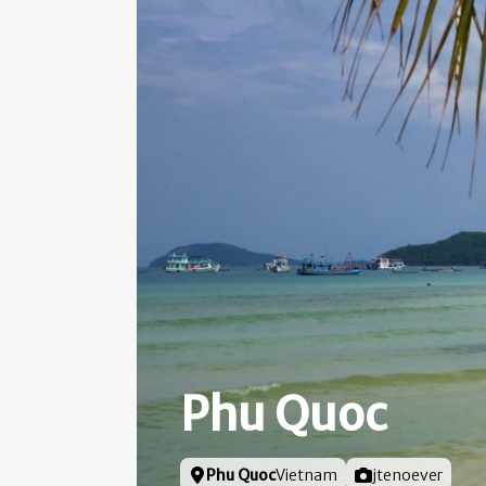
Phu Quoc
Locatie
Phu Quoc
Vietnam
Foto door
jtenoever