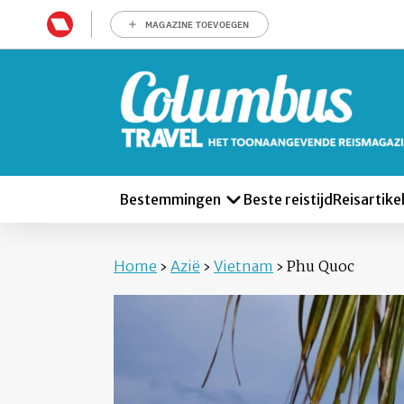
MAGAZINE TOEVOEGEN
Bestemmingen
Beste reistijd
Reisartike
Home
›
Azië
›
Vietnam
›
Phu Quoc