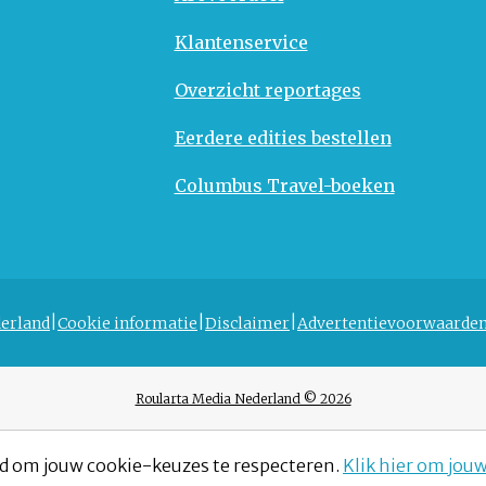
Klantenservice
Overzicht reportages
Eerdere edities bestellen
Columbus Travel-boeken
erland
Cookie informatie
Disclaimer
Advertentievoorwaarde
Roularta Media Nederland © 2026
d om jouw cookie-keuzes te respecteren.
Klik hier om jou