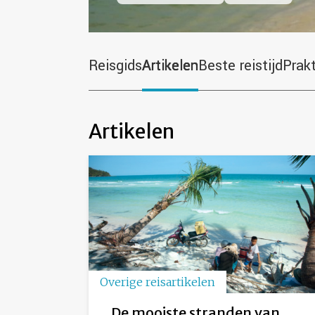
Reisgids
Artikelen
Beste reistijd
Prak
Artikelen
Overige reisartikelen
De mooiste stranden van