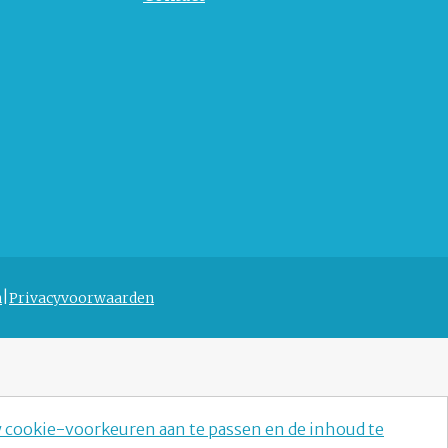
n
Privacyvoorwaarden
w cookie-voorkeuren aan te passen en de inhoud te