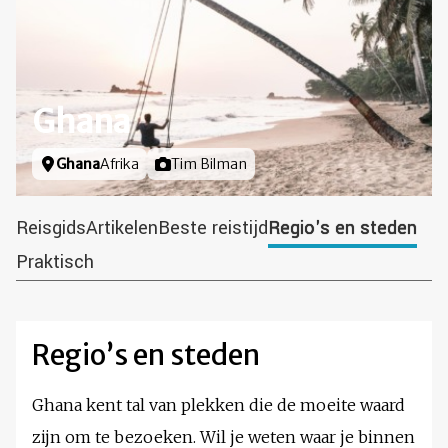
Ghana
Locatie
Ghana
Afrika
Foto door
Tim Bilman
Reisgids
Artikelen
Beste reistijd
Regio's en steden
Praktisch
Regio’s en steden
Ghana kent tal van plekken die de moeite waard
zijn om te bezoeken. Wil je weten waar je binnen