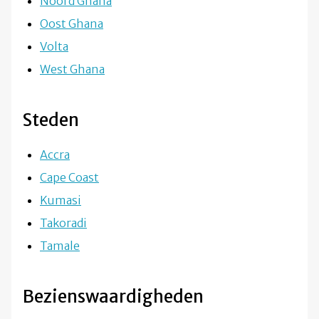
Noord Ghana
Oost Ghana
Volta
West Ghana
Steden
Accra
Cape Coast
Kumasi
Takoradi
Tamale
Bezienswaardigheden