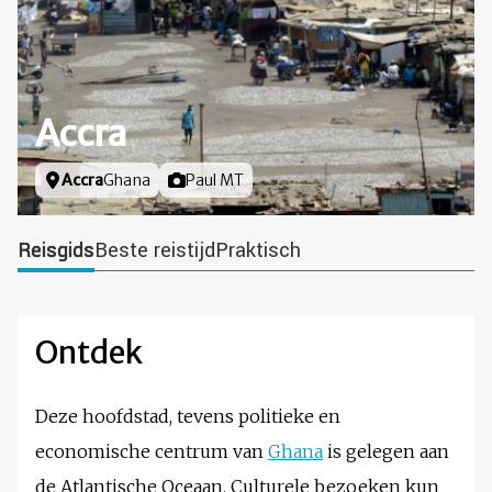
Accra
Locatie
Accra
Ghana
Foto door
Paul MT
Reisgids
Beste reistijd
Praktisch
Ontdek
Deze hoofdstad, tevens politieke en
economische centrum van
Ghana
is gelegen aan
de Atlantische Oceaan. Culturele bezoeken kun