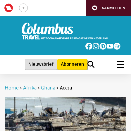
AANMELDEN
Nieuwsbrief
Abonneren
Home
›
Afrika
›
Ghana
›
Accra