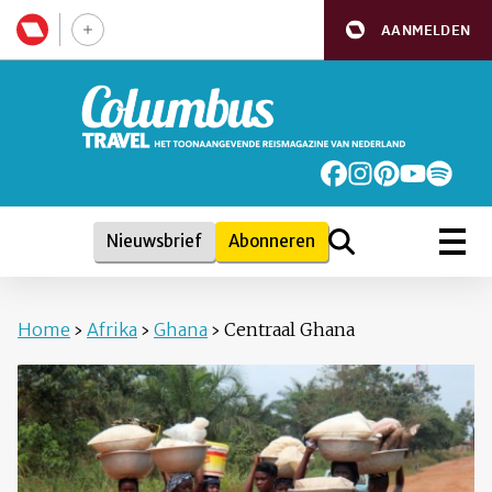
AANMELDEN
Nieuwsbrief
Abonneren
Home
›
Afrika
›
Ghana
›
Centraal Ghana