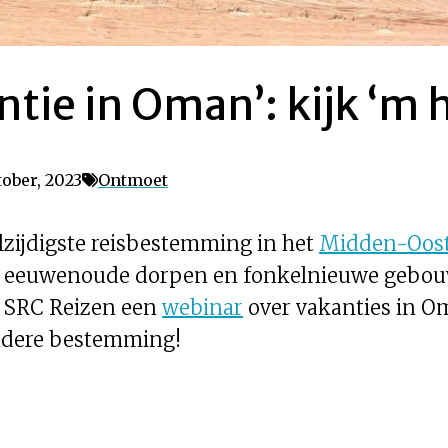
tie in Oman’: kijk ‘m h
ober, 2023
Ontmoet
elzijdigste reisbestemming in het
Midden-Oos
n, eeuwenoude dorpen en fonkelnieuwe gebou
 SRC Reizen een
webinar
over vakanties in Oma
ondere bestemming!