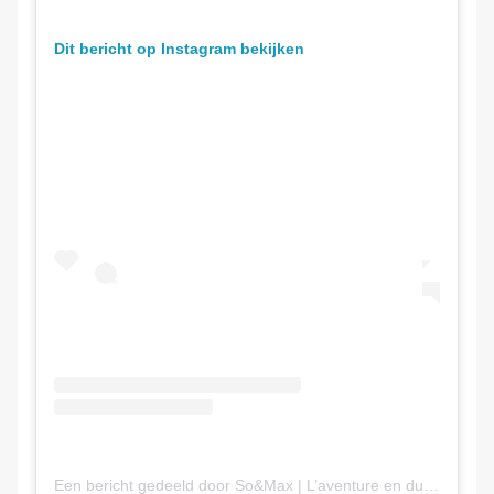
Dit bericht op Instagram bekijken
Een bericht gedeeld door So&Max | L’aventure en duo + ? (@baroudeursliegeois)