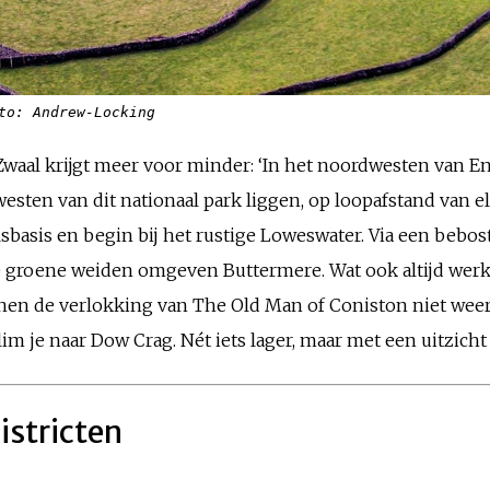
to: Andrew-Locking
aal krijgt meer voor minder: ‘In het noordwesten van E
 westen van dit nationaal park liggen, op loopafstand van 
alsbasis en begin bij het rustige Loweswater. Via een beb
ke groene weiden omgeven Buttermere. Wat ook altijd werk
nen de verlokking van The Old Man of Coniston niet weers
lim je naar Dow Crag. Nét iets lager, maar met een uitzicht
istricten