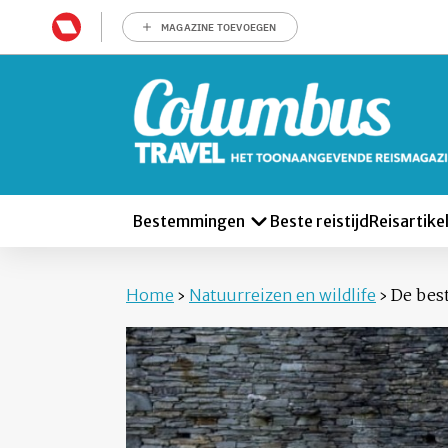
MAGAZINE TOEVOEGEN
Bestemmingen
Beste reistijd
Reisartike
Home
›
Natuurreizen en wildlife
›
De best