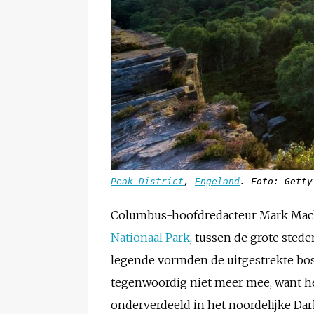
Peak District
,
Engeland
. Foto: Getty
Columbus-hoofdredacteur Mark Macki
Nationaal Park
, tussen de grote sted
legende vormden de uitgestrekte boss
tegenwoordig niet meer mee, want het
onderverdeeld in het noordelijke Dar