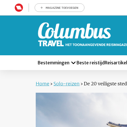
MAGAZINE TOEVOEGEN
Bestemmingen
Beste reistijd
Reisartike
Home
›
Solo-reizen
›
De 20 veiligste ste