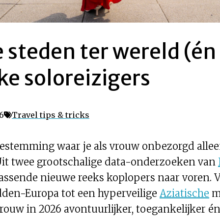
e steden ter wereld (én
ke soloreizigers
6
Travel tips & tricks
bestemming waar je als vrouw onbezorgd alle
. Uit twee grootschalige data-onderzoeken van
assende nieuwe reeks koplopers naar voren. 
dden-Europa tot een hyperveilige
Aziatische
me
rouw in 2026 avontuurlijker, toegankelijker én 