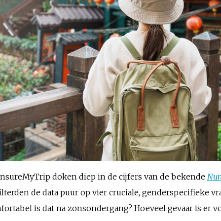
nsureMyTrip doken diep in de cijfers van de bekende
Num
lterden de data puur op vier cruciale, genderspecifieke v
ortabel is dat na zonsondergang? Hoeveel gevaar is er vo