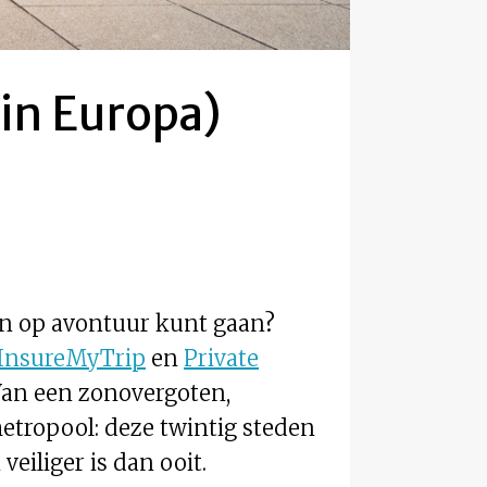
 in Europa)
en op avontuur kunt gaan?
InsureMyTrip
en
Private
Van een zonovergoten,
tropool: deze twintig steden
veiliger is dan ooit.