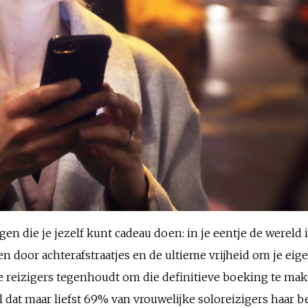
ngen die je jezelf kunt cadeau doen: in je eentje de were
n door achterafstraatjes en de ultieme vrijheid om je eig
 reizigers tegenhoudt om die definitieve boeking te maken
l dat maar liefst 69% van vrouwelijke soloreizigers haar 