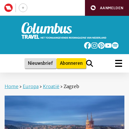
AANMELDEN
Nieuwsbrief
Abonneren
Home
›
Europa
›
Kroatië
›
Zagreb