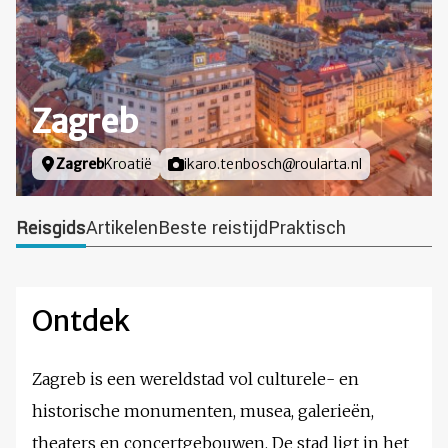
Zagreb
Locatie
Zagreb
Kroatië
Foto door
ikaro.tenbosch@roularta.nl
Reisgids
Artikelen
Beste reistijd
Praktisch
Ontdek
Zagreb is een wereldstad vol culturele- en
historische monumenten, musea, galerieën,
theaters en concertgebouwen. De stad ligt in het