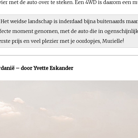
ivier met de auto over te steken. Een 4WD is daarom een mu
t. Het weidse landschap is inderdaad bijna buitenaards ma
perfecte moment genomen, met de auto die in ogenschijnli
rste prijs en veel plezier met je oordopjes, Murielle!
ordanië – door Yvette Eskander