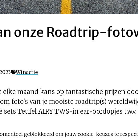
n onze Roadtrip-fotow
 2023
Winactie
lke maand kans op fantastische prijzen door j
om foto's van je mooiste roadtrip(s) wereldwi
sets Teufel AIRY TWS-in ear-oordopjes t.w.v. 
omenteel geblokkeerd om jouw cookie-keuzes te respec