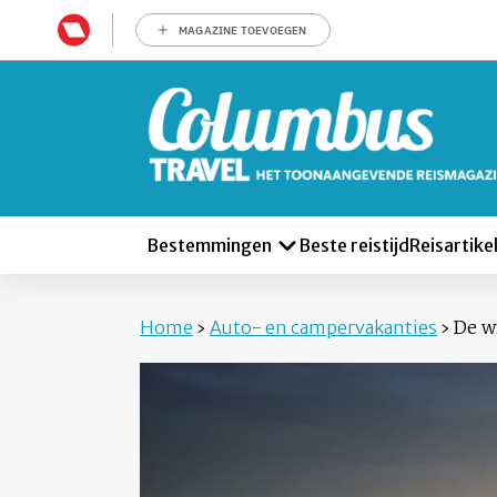
MAGAZINE TOEVOEGEN
Bestemmingen
Beste reistijd
Reisartike
Home
›
Auto- en campervakanties
›
De w