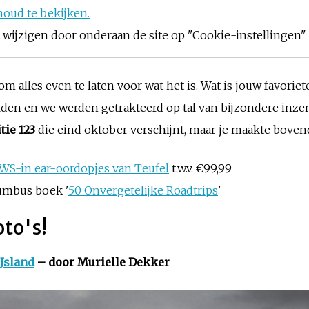
houd te bekijken.
ijzigen door onderaan de site op "Cookie-instellingen" t
om alles even te laten voor wat het is. Wat is jouw favorie
lden en we werden getrakteerd op tal van bijzondere inz
tie 123
die eind oktober verschijnt, maar je maakte boven
WS-in ear-oordopjes van Teufel
t.w.v. €99,99
lumbus boek '
50 Onvergetelijke Roadtrips
'
oto's!
IJsland
– door Murielle Dekker