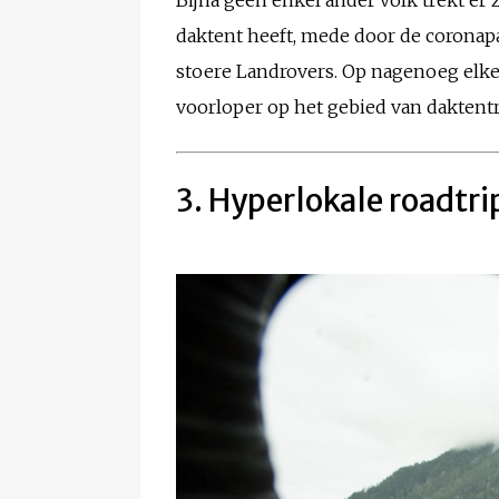
Bijna geen enkel ander volk trekt er 
daktent heeft, mede door de coronap
stoere Landrovers. Op nagenoeg elke 
voorloper op het gebied van daktentr
3. Hyperlokale roadtr