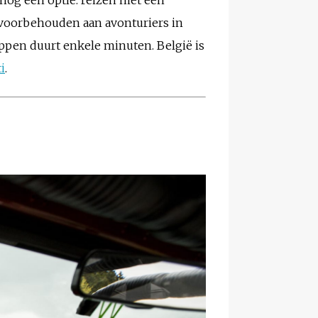
s nog een optie: reizen met een
 voorbehouden aan avonturiers in
appen duurt enkele minuten. België is
i
.