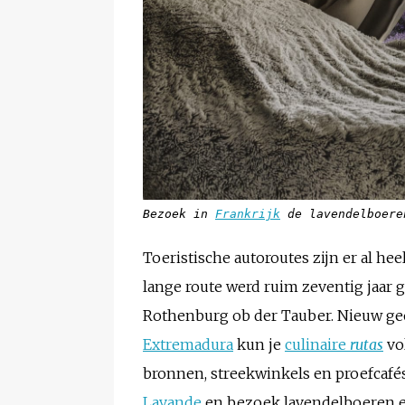
Bezoek in
Frankrijk
de lavendelboere
Toeristische autoroutes zijn er al he
lange route werd ruim zeventig jaar
Rothenburg ob der Tauber. Nieuw geo
Extremadura
kun je
culinaire
rutas
vo
bronnen, streekwinkels en proefcafés
Lavande
en bezoek lavendelboeren en