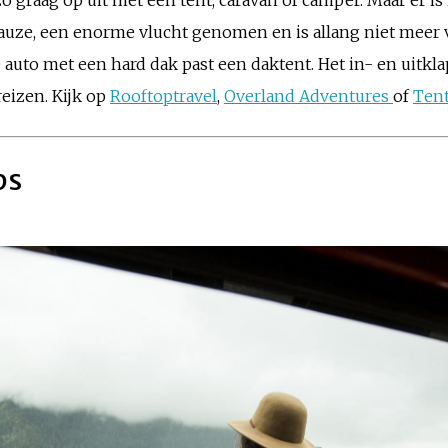
zo graag op uit met een tent, caravan of camper. Maar er i
auze, een enorme vlucht genomen en is allang niet meer
auto met een hard dak past een daktent. Het in- en uitkl
eizen. Kijk op
Rooftoptravel
,
Overland Adventures
of
Tent
ips