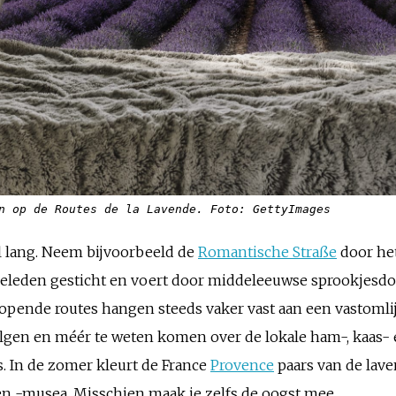
n op de Routes de la Lavende. Foto: GettyImages
el lang. Neem bijvoorbeeld de
Romantische Straße
door he
 geleden gesticht en voert door middeleeuwse sprookjesd
pende routes hangen steeds vaker vast aan een vastomli
lgen en méér te weten komen over de lokale ham-, kaas- 
. In de zomer kleurt de France
Provence
paars van de lave
 -musea. Misschien maak je zelfs de oogst mee.