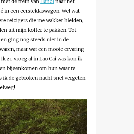
n met de trein van
Hanoi
naar het
é in een eersteklaswagon. Wel wat
ere reizigers die me wakker hielden,
n uit mijn koffer te pakken. Tot
pen ging nog steeds niet in de
n waren, maar wat een mooie ervaring
k zo vroeg al in Lao Cai was kon ik
men bijeenkomen om hun waar te
 ik de gebroken nacht snel vergeten.
nelweg!