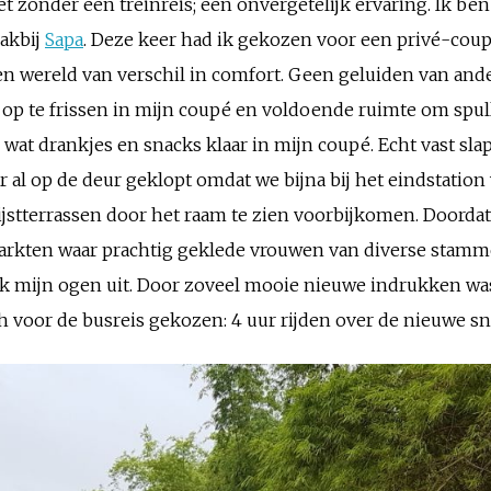
t zonder een treinreis; een onvergetelijk ervaring. Ik be
lakbij
Sapa
. Deze keer had ik gekozen voor een privé-coup
een wereld van verschil in comfort. Geen geluiden van and
p te frissen in mijn coupé en voldoende ruimte om spulle
wat drankjes en snacks klaar in mijn coupé. Echt vast sla
r al op de deur geklopt omdat we bijna bij het eindstatio
stterrassen door het raam te zien voorbijkomen. Doordat i
arkten waar prachtig geklede vrouwen van diverse stam
k mijn ogen uit. Door zoveel mooie nieuwe indrukken was
h voor de busreis gekozen: 4 uur rijden over de nieuwe s