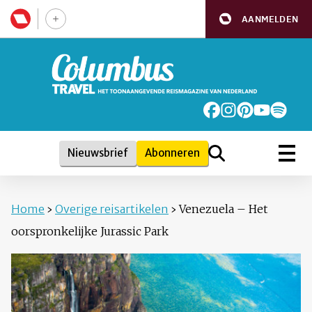
AANMELDEN
Nieuwsbrief
Abonneren
Home
›
Overige reisartikelen
›
Venezuela – Het
oorspronkelijke Jurassic Park