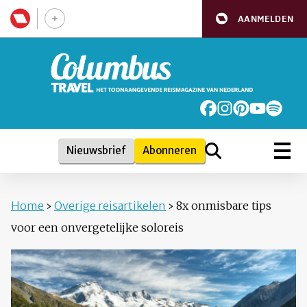
AANMELDEN
Nieuwsbrief
Abonneren
Home
›
Overige reisartikelen
›
8x onmisbare tips
voor een onvergetelijke soloreis