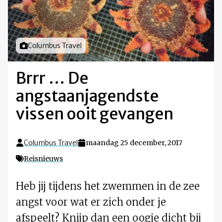
Foto door
Columbus Travel
Brrr … De
angstaanjagendste
vissen ooit gevangen
Columbus Travel
maandag 25 december, 2017
Reisnieuws
Heb jij tijdens het zwemmen in de zee
angst voor wat er zich onder je
afspeelt? Knijp dan een oogje dicht bij