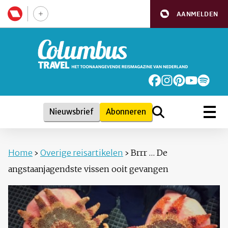
AANMELDEN
Nieuwsbrief
Abonneren
Home
›
Overige reisartikelen
›
Brrr … De
angstaanjagendste vissen ooit gevangen