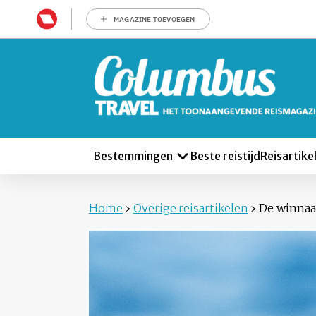
MAGAZINE TOEVOEGEN
Bestemmingen
Beste reistijd
Reisartike
Home
›
Overige reisartikelen
›
De winnaar