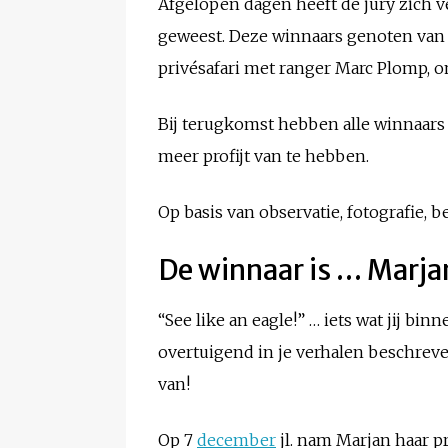
Afgelopen dagen heeft de jury zich ve
geweest. Deze winnaars genoten van 
privésafari met ranger Marc Plomp, o
Bij terugkomst hebben alle winnaars
meer profijt van te hebben.
Op basis van observatie, fotografie,
De winnaar is … Marja
“See like an eagle!” … iets wat jij b
overtuigend in je verhalen beschreven
van!
Op 7
december
jl. nam Marjan haar pr