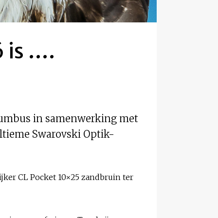
 is ….
olumbus in samenwerking met
ultieme Swarovski Optik-
ijker CL Pocket 10×25 zandbruin ter