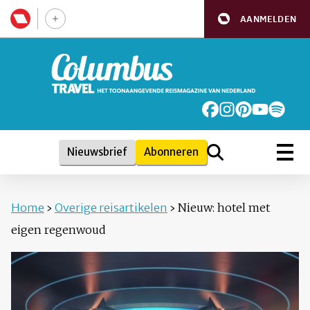
AANMELDEN
Nieuwsbrief
Abonneren
Home
›
Overige reisartikelen
›
Nieuw: hotel met
eigen regenwoud