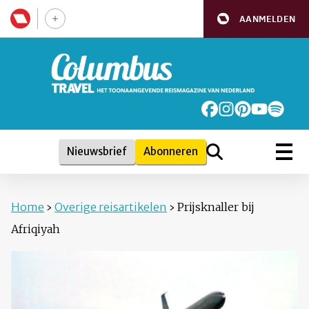
AANMELDEN
Nieuwsbrief
Abonneren
Home
›
Overige reisartikelen
›
Prijsknaller bij
Afriqiyah