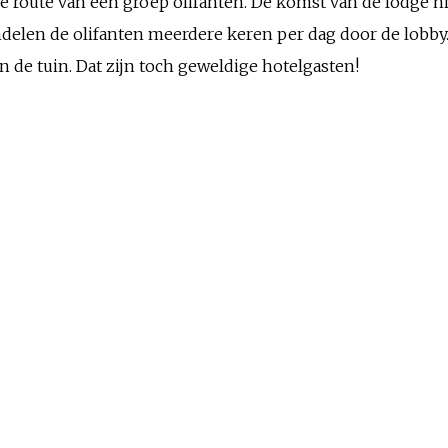
oute van een groep olifanten. De komst van de lodge hie
elen de olifanten meerdere keren per dag door de lobby
 in de tuin. Dat zijn toch geweldige hotelgasten!