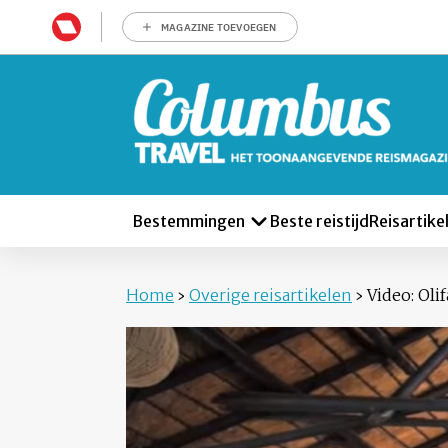
MAGAZINE TOEVOEGEN
Bestemmingen
Beste reistijd
Reisartike
Home
›
Overige reisartikelen
›
Video: Ol