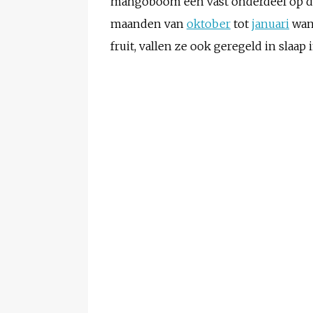
mangoboom een vast onderdeel op de r
maanden van
oktober
tot
januari
wand
fruit, vallen ze ook geregeld in slaap