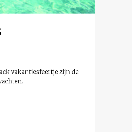
s
ck vakantiesfeertje zijn de
wachten.