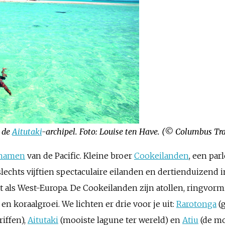
 de
Aitutaki
-archipel. Foto: Louise ten Have. (© Columbus Tra
namen
van de Pacific. Kleine broer
Cookeilanden
, een par
 slechts vijftien spectaculaire eilanden en dertienduizend
 als West-Europa. De Cookeilanden zijn atollen, ringvor
en koraalgroei. We lichten er drie voor je uit:
Rarotonga
(
iffen),
Aitutaki
(mooiste lagune ter wereld) en
Atiu
(de mo