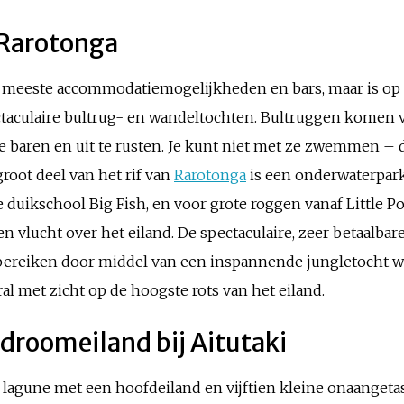
 Rarotonga
e meeste accommodatiemogelijkheden en bars, maar is op
pectaculaire bultrug- en wandeltochten. Bultruggen komen
 baren en uit te rusten. Je kunt niet met ze zwemmen – 
groot deel van het rif van
Rarotonga
is een onderwaterpark
e duikschool Big Fish, en voor grote roggen vanaf Little P
en vlucht over het eiland. De spectaculaire, zeer betaalbar
 bereiken door middel van een inspannende jungletocht wa
l met zicht op de hoogste rots van het eiland.
 droomeiland bij Aitutaki
agune met een hoofdeiland en vijftien kleine onaangetaste