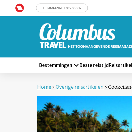
MAGAZINE TOEVOEGEN
Bestemmingen
Beste reistijd
Reisartike
Home
›
Overige reisartikelen
›
Cookeilan