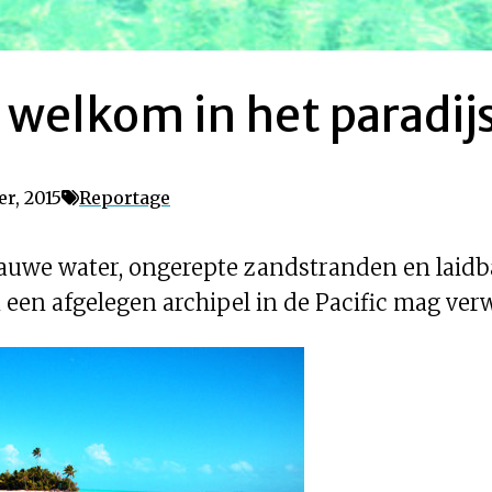
welkom in het paradij
r, 2015
Reportage
auwe water, ongerepte zandstranden en laidba
 een afgelegen archipel in de Pacific mag ver