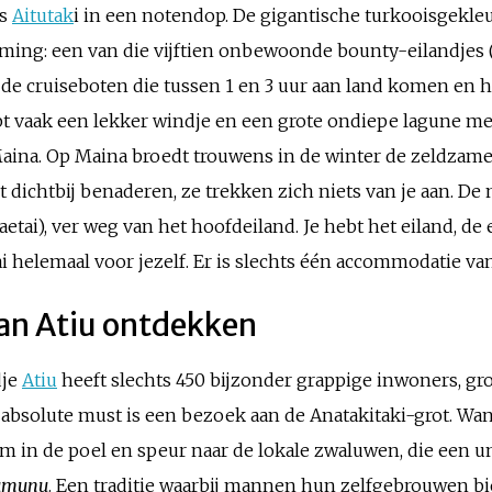
is
Aitutak
i in een notendop. De gigantische turkooisgekle
ming: een van die vijftien onbewoonde bounty-eilandjes 
e de cruiseboten die tussen 1 en 3 uur aan land komen en h
 hebt vaak een lekker windje en een grote ondiepe lagune 
 Maina. Op Maina broedt trouwens in de winter de zeldzame
 dichtbij benaderen, ze trekken zich niets van je aan. De
aetai), ver weg van het hoofdeiland. Je hebt het eiland, 
helemaal voor jezelf. Er is slechts één accommodatie va
van Atiu ontdekken
dje
Atiu
heeft slechts 450 bijzonder grappige inwoners, gr
n absolute must is een bezoek aan de Anatakitaki-grot. Wa
wem in de poel en speur naar de lokale zwaluwen, die een
umunu
. Een traditie waarbij mannen hun zelfgebrouwen bie