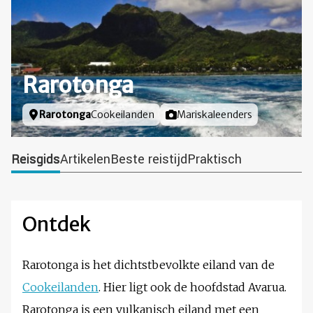
Rarotonga
Locatie
Rarotonga
Cookeilanden
Foto door
Mariskaleenders
Reisgids
Artikelen
Beste reistijd
Praktisch
Ontdek
Rarotonga is het dichtstbevolkte eiland van de
Cookeilanden
. Hier ligt ook de hoofdstad Avarua.
Rarotonga is een vulkanisch eiland met een