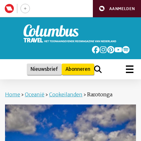
AANMELDEN
Nieuwsbrief
Abonneren
Home
›
Oceanië
›
Cookeilanden
›
Rarotonga