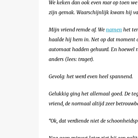
We keken dan ook even raar op toen we i
zijn gemak. Waarschijnlijk kwam hij va
Mijn vriend remde af. We
namen
het te
haalde hij hem in. Net op dat moment d
automaat hadden gehuurd. En hoewel mij
anders (lees: trager).
Gevolg: het werd even heel spannend.
Gelukkig ging het allemaal goed. De teg
vriend, de normaal altijd zeer betrouwba
“Ok, dat verdiende niet de schoonheidspri
Nog geen minuut later ziet hij een polit