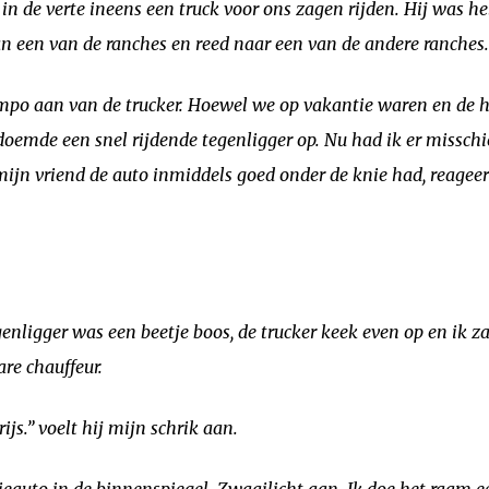
n de verte ineens een truck voor ons zagen rijden. Hij was h
n een van de ranches en reed naar een van de andere ranches.
mpo aan van de trucker. Hoewel we op vakantie waren en de h
oemde een snel rijdende tegenligger op. Nu had ik er misschi
n vriend de auto inmiddels goed onder de knie had, reageert
enligger was een beetje boos, de trucker keek even op en ik z
re chauffeur.
js.” voelt hij mijn schrik aan.
ieauto in de binnenspiegel. Zwaailicht aan. Ik doe het raam e