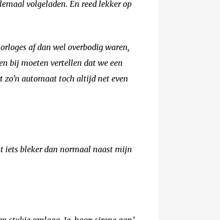
elemaal volgeladen. En reed lekker op
orloges af dan wel overbodig waren,
en bij moeten vertellen dat we een
 zo’n automaat toch altijd net even
at iets bleker dan normaal naast mijn
en stukje omlaag. Ja, hoor: sirene aan
.’