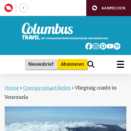
AANMELDEN
Nieuwsbrief
Abonneren
Home
›
Overige reisartikelen
›
Vliegtuig crasht in
Venezuela