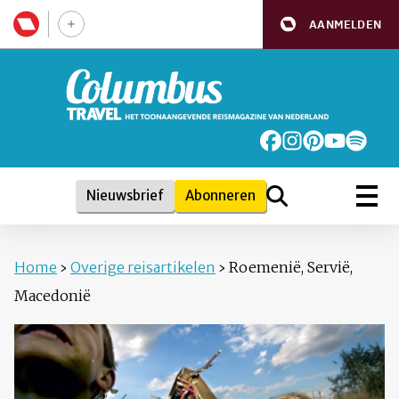
AANMELDEN
Nieuwsbrief
Abonneren
Home
›
Overige reisartikelen
›
Roemenië, Servië,
Macedonië