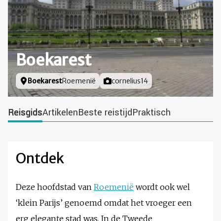
Boekarest
Locatie
Boekarest
Roemenië
Foto door
cornelius14
Reisgids
Artikelen
Beste reistijd
Praktisch
Ontdek
Deze hoofdstad van
Roemenië
wordt ook wel
‘klein Parijs’ genoemd omdat het vroeger een
erg elegante stad was. In de Tweede