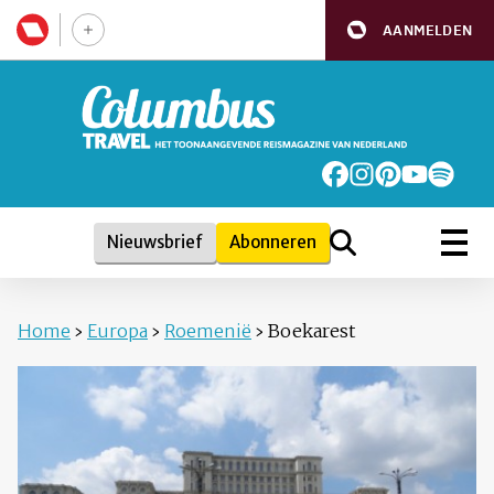
AANMELDEN
Nieuwsbrief
Abonneren
Home
›
Europa
›
Roemenië
›
Boekarest