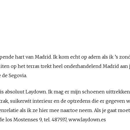
oppende hart van Madrid. Ik kom echt op adem als ik ’s zo
iten op het terras trekt heel onderhandelend Madrid aan je
e de Segovia.
 is absoluut Laydown. Ik mag er mijn schoenen uittrekke
trak, suikerwit interieur en de optredens die er gegeven 
elatie als ik ze hier mee naartoe neem. Als je gaat moet je
de los Mostenses 9, tel. 487937, www.laydown.es