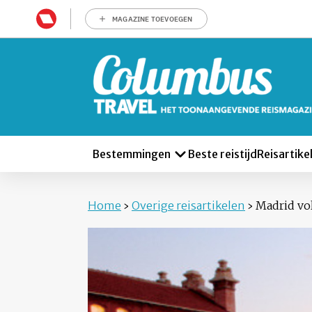
MAGAZINE TOEVOEGEN
Bestemmingen
Beste reistijd
Reisartike
Home
›
Overige reisartikelen
›
Madrid vol