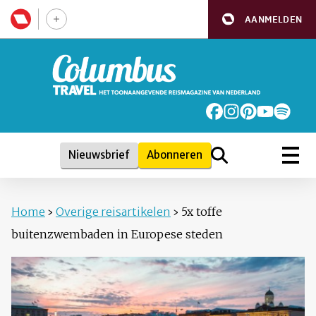
AANMELDEN
Nieuwsbrief
Abonneren
Home
›
Overige reisartikelen
›
5x toffe
buitenzwembaden in Europese steden