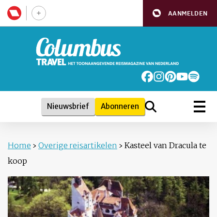
AANMELDEN
Nieuwsbrief
Abonneren
Home
›
Overige reisartikelen
›
Kasteel van Dracula te
koop