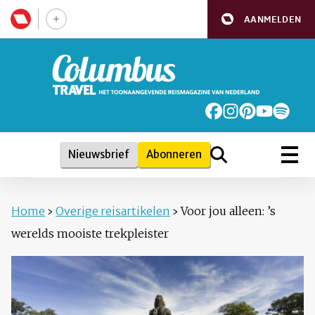
AANMELDEN
Nieuwsbrief
Abonneren
Home
›
Overige reisartikelen
›
Voor jou alleen: ’s
werelds mooiste trekpleister