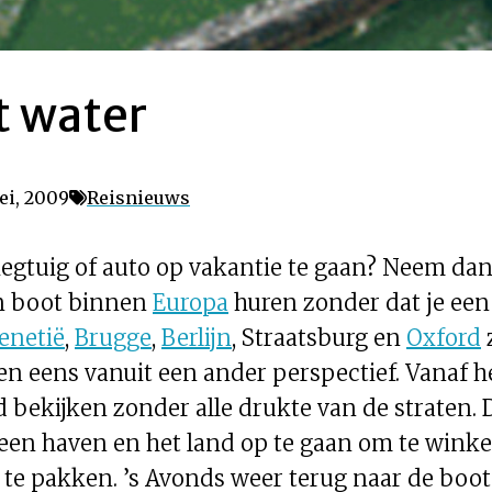
t water
ei, 2009
Reisnieuws
vliegtuig of auto op vakantie te gaan? Neem da
en boot binnen
Europa
huren zonder dat je een
enetië
,
Brugge
,
Berlijn
, Straatsburg en
Oxford
z
en eens vanuit een ander perspectief. Vanaf h
ekijken zonder alle drukte van de straten. D
een haven en het land op te gaan om te winke
 te pakken. ’s Avonds weer terug naar de boo