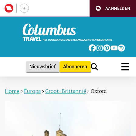
AANMELDEN
Nieuwsbrief
Abonneren
Home
›
Europa
›
Groot-Brittannië
›
Oxford