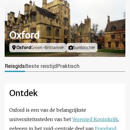
Oxford
Locatie
Oxford
Groot-Brittannië
Foto door
Suntoucher
Reisgids
Beste reistijd
Praktisch
Ontdek
Oxford is een van de belangrijkste
universiteitssteden van het
Verenigd Koninkrijk
,
gelegen in het zuid-centrale deel van
Engeland
.