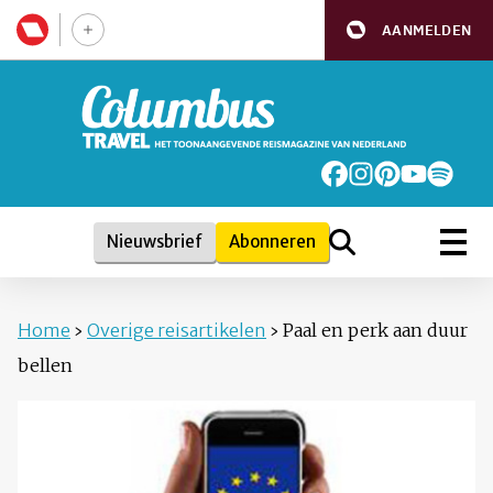
AANMELDEN
Nieuwsbrief
Abonneren
Home
›
Overige reisartikelen
›
Paal en perk aan duur
bellen