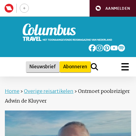
AANMELDEN
Nieuwsbrief
Abonneren
Home
›
Overige reisartikelen
›
Ontmoet poolreiziger
Adwin de Kluyver