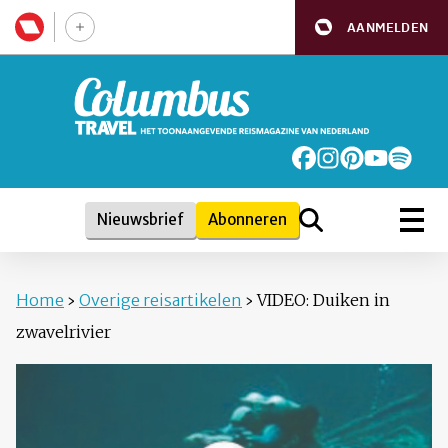
AANMELDEN
Nieuwsbrief
Abonneren
Home
›
Overige reisartikelen
›
VIDEO: Duiken in
zwavelrivier