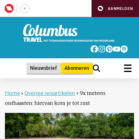
AANMELDEN
Nieuwsbrief
Abonneren
Home
›
Overige reisartikelen
›
9x meteen
onthaasten: hiervan kom je tot rust