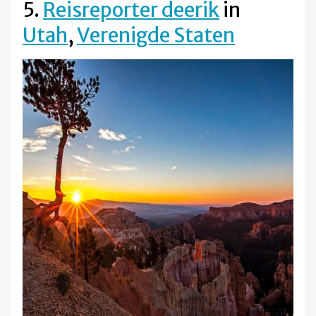
5.
Reisreporter deerik
in
Utah
,
Verenigde Staten