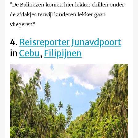
"De Balinezen komen hier lekker chillen onder
de afdakjes terwijl kinderen lekker gaan
vliegeren."
4.
Reisreporter Junavdpoort
in
Cebu
,
Filipijnen