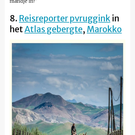
mandje in!"
8.
Reisreporter pvruggink
in
het
Atlas gebergte
,
Marokko