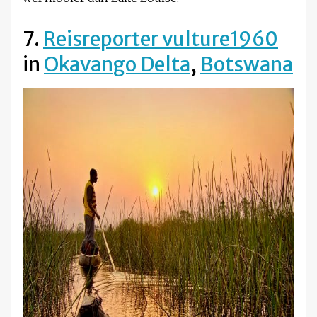
7.
Reisreporter vulture1960
in
Okavango Delta
,
Botswana