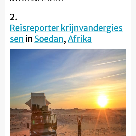
2.
Reisreporter krijnvandergies
sen
in
Soedan
,
Afrika