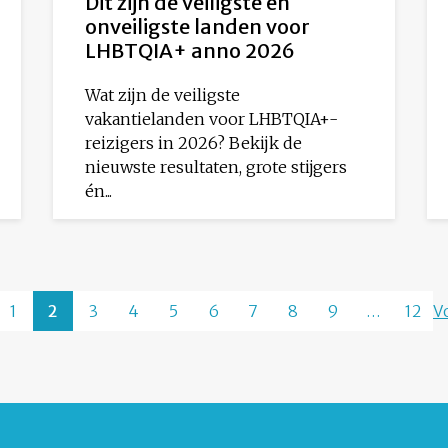
Dit zijn de veiligste én
onveiligste landen voor
LHBTQIA+ anno 2026
Wat zijn de veiligste
vakantielanden voor LHBTQIA+-
reizigers in 2026? Bekijk de
nieuwste resultaten, grote stijgers
én...
1
2
3
4
5
6
7
8
9
…
12
V