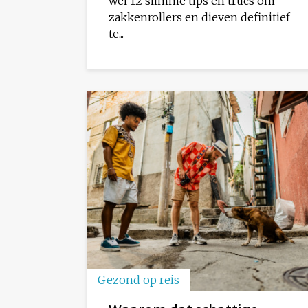
wel 12 slimme tips en trucs om
zakkenrollers en dieven definitief
te...
Gezond op reis