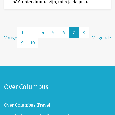
hóéft niet duur te zijn, mits je de juiste...
1
…
4
5
6
7
8
Vorige
Volgende
9
10
Over Columbus
Over Columbus Travel