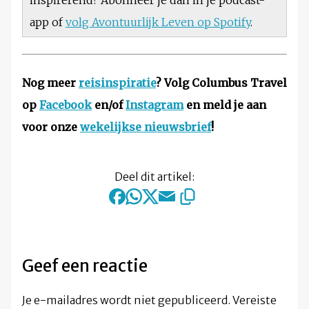
inspirerend? Abonneer je dan in je podcast-
app of
volg Avontuurlijk Leven op Spotify
.
Nog meer
reisinspiratie
? Volg Columbus Travel
op
Facebook
en/of
Instagram
en meld je aan
voor onze
wekelijkse nieuwsbrief
!
Deel dit artikel:
Geef een reactie
Je e-mailadres wordt niet gepubliceerd.
Vereiste