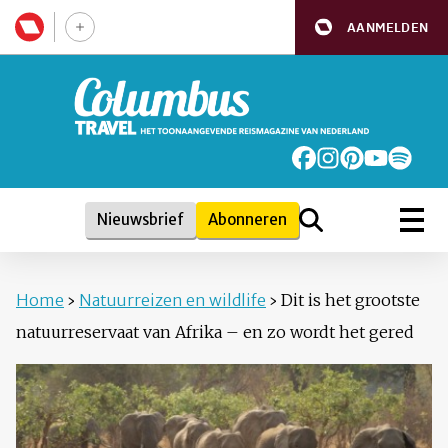
AANMELDEN
Nieuwsbrief
Abonneren
Home
›
Natuurreizen en wildlife
›
Dit is het grootste
natuurreservaat van Afrika – en zo wordt het gered